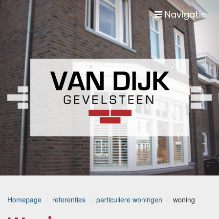
Navigatie
Homepage
referenties
particuliere woningen
woning