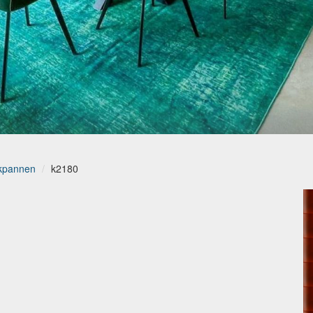
akpannen
k2180